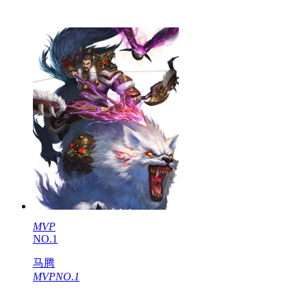
MVP
NO.1
马腾
MVPNO.1