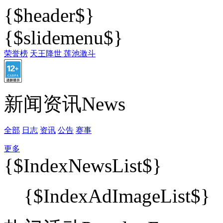
{$header$}
{$slidemenu$}
荣誉榜
天王降世 莲池激斗
新闻资讯News
全部
日志
资讯
公告
赛事
更多
{$IndexNewsList$}
{$IndexAdImageList$}