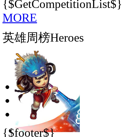
{$GetCompetitionList$}
MORE
英雄周榜Heroes
{$footer$}