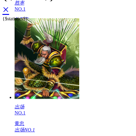
胜率
×
NO.1
{$statistics$}
辛宪英
胜率NO.1
出场
NO.1
黄忠
出场NO.1