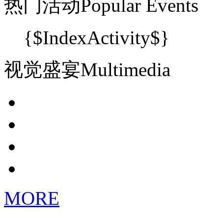
热门活动Popular Events
{$IndexActivity$}
视觉盛宴Multimedia
MORE